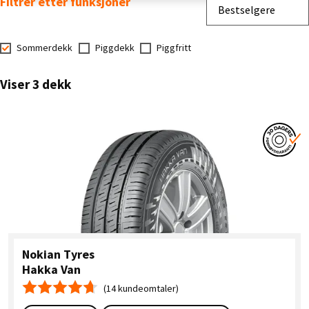
Filtrer etter funksjoner
Sorter etter
Bestselgere
Sommerdekk
Piggdekk
Piggfritt
Viser 3 dekk
Nokian Tyres
Hakka Van
(14 kundeomtaler)
Gjennomsnittskarakter 4.7