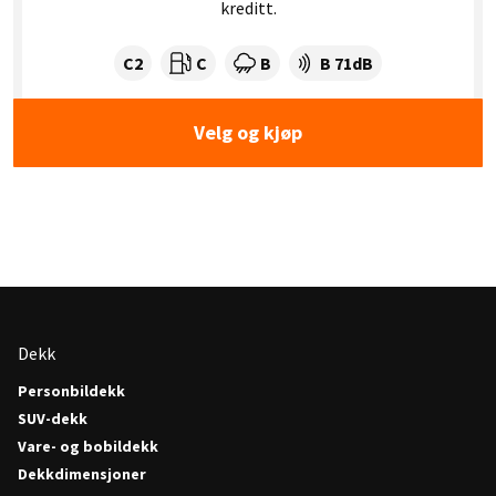
kreditt.
Dekklasse:
Drivstofforbruk:
Våtgrep:
Dekkstøy (dB):
C2
C
B
B 71dB
Velg og kjøp
Dekk
Personbildekk
SUV-dekk
Vare- og bobildekk
Dekkdimensjoner