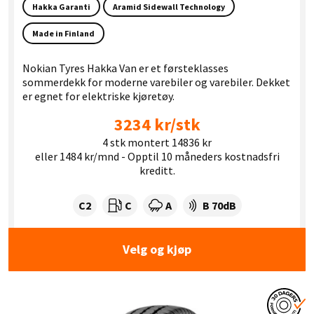
Hakka Garanti
Aramid Sidewall Technology
Made in Finland
Nokian Tyres Hakka Van er et førsteklasses
sommerdekk for moderne varebiler og varebiler. Dekket
er egnet for elektriske kjøretøy.
3234 kr/stk
4 stk montert 14836 kr
eller 1484 kr/mnd - Opptil 10 måneders kostnadsfri
kreditt.
Dekklasse:
Drivstofforbruk:
Våtgrep:
Dekkstøy (dB):
C2
C
A
B 70dB
Velg og kjøp