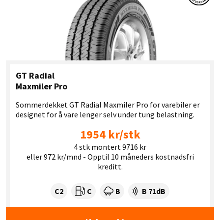
GT Radial
Maxmiler Pro
Sommerdekket GT Radial Maxmiler Pro for varebiler er
designet for å vare lenger selv under tung belastning.
1954 kr/stk
4 stk montert 9716 kr
eller 972 kr/mnd - Opptil 10 måneders kostnadsfri
kreditt.
Dekklasse:
Drivstofforbruk:
Våtgrep:
Dekkstøy (dB):
C2
C
B
B 71dB