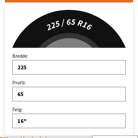
225 / 65 R16
Bredde:
225
Profil:
65
Felg:
16"