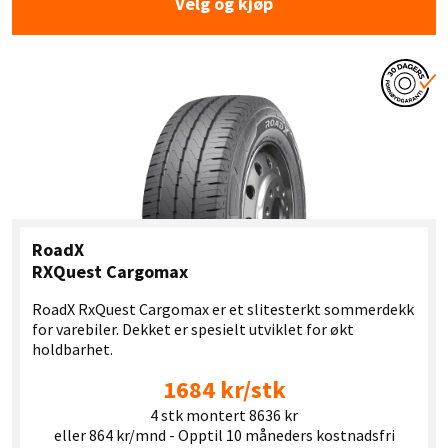
Velg og kjøp
RoadX
RXQuest Cargomax
RoadX RxQuest Cargomax er et slitesterkt sommerdekk
for varebiler. Dekket er spesielt utviklet for økt
holdbarhet.
1684 kr/stk
4 stk montert 8636 kr
eller 864 kr/mnd - Opptil 10 måneders kostnadsfri