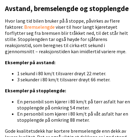
Avstand, bremselengde og stopplengde
Hvor lang tid bilen bruker på å stoppe, påvirkes av flere
faktorer.
Bremselengde
viser til hvor langt kjøretøyet
forflytter seg fra bremsen blir tråkket ned, til det står helt
stille. Stopplengden tar også høyde for sjåførens
reaksjonstid, som beregnes til cirka ett sekund i
gjennomsnitt – reaksjonstiden kan imidlertid variere mye.
Eksempler på avstand:
1 sekund i 80 km/t tilsvarer drøyt 22 meter.
3 sekunder i 80 km/t tilsvarer drøyt 66 meter.
Eksempler på stopplengde:
En personbil som kjører i 80 km/t på tørr asfalt har en
stopplengde på omkring 54 meter.
En personbil som kjører i 80 km/t på våt asfalt har en
stopplengde på omkring 88 meter.
Gode kvalitetsdekk har kortere bremselengde enn dekk av