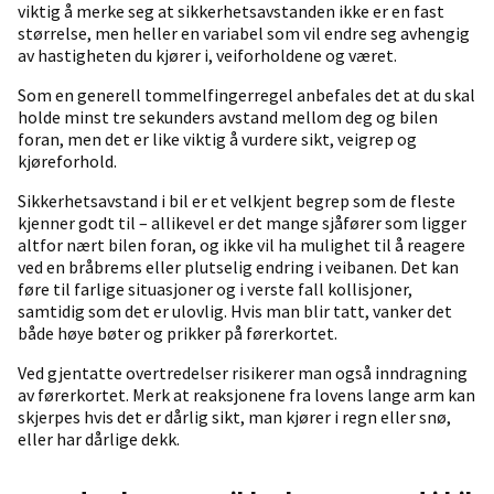
viktig å merke seg at sikkerhetsavstanden ikke er en fast
størrelse, men heller en variabel som vil endre seg avhengig
av hastigheten du kjører i, veiforholdene og været.
Som en generell tommelfingerregel anbefales det at du skal
holde minst tre sekunders avstand mellom deg og bilen
foran, men det er like viktig å vurdere sikt, veigrep og
kjøreforhold.
Sikkerhetsavstand i bil er et velkjent begrep som de fleste
kjenner godt til – allikevel er det mange sjåfører som ligger
altfor nært bilen foran, og ikke vil ha mulighet til å reagere
ved en bråbrems eller plutselig endring i veibanen. Det kan
føre til farlige situasjoner og i verste fall kollisjoner,
samtidig som det er ulovlig. Hvis man blir tatt, vanker det
både høye bøter og prikker på førerkortet.
Ved gjentatte overtredelser risikerer man også inndragning
av førerkortet. Merk at reaksjonene fra lovens lange arm kan
skjerpes hvis det er dårlig sikt, man kjører i regn eller snø,
eller har dårlige dekk.