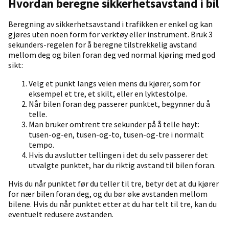
Hvordan beregne sikkerhetsavstand i bil
Beregning av sikkerhetsavstand i trafikken er enkel og kan
gjøres uten noen form for verktøy eller instrument. Bruk 3
sekunders-regelen for å beregne tilstrekkelig avstand
mellom deg og bilen foran deg ved normal kjøring med god
sikt:
Velg et punkt langs veien mens du kjører, som for
eksempel et tre, et skilt, eller en lyktestolpe.
Når bilen foran deg passerer punktet, begynner du å
telle.
Man bruker omtrent tre sekunder på å telle høyt:
tusen-og-en, tusen-og-to, tusen-og-tre i normalt
tempo.
Hvis du avslutter tellingen i det du selv passerer det
utvalgte punktet, har du riktig avstand til bilen foran.
Hvis du når punktet før du teller til tre, betyr det at du kjører
for nær bilen foran deg, og du bør øke avstanden mellom
bilene. Hvis du når punktet etter at du har telt til tre, kan du
eventuelt redusere avstanden.