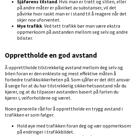
Sjåførens tilstand
. Hvis man er trøtt og sliten, eller
på andre måter er påvirket av substanser, vil det
påvirke hvor raskt man er i stand til å reagere når det
skjer noe uforventet.
Mye trafikk
. Ved tett trafikk bør man være ekstra
oppmerksom på avstanden mellom seg selv og andre
bilister.
Opprettholde en god avstand
Å opprettholde tilstrekkelig avstand mellom deg selv og
bilen foran er den enkleste og mest effektive måten å
forbedre trafikksikkerheten på. Som sjåfør er det ditt ansvar
å sørge for at du har tilstrekkelig sikkerhetsavstand når du
kjører, og at du tilpasser avstanden basert på farten du
kjører i, veiforholdene og været.
Noen generelle råd for å opprettholde en trygg avstand i
trafikken er som følger:
Hold øye med trafikken foran deg og vær oppmerksom
på endringer i trafikkbildet.