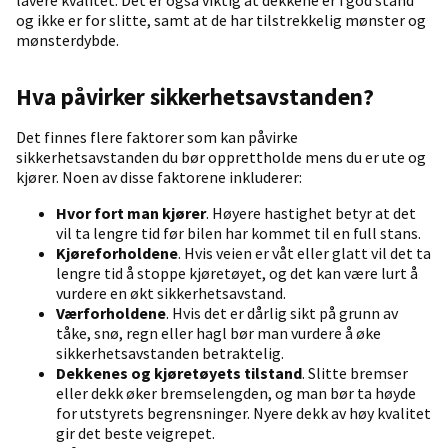
lavere kvalitet. Det er også viktig at dekkene er i god stand
og ikke er for slitte, samt at de har tilstrekkelig mønster og
mønsterdybde.
Hva påvirker sikkerhetsavstanden?
Det finnes flere faktorer som kan påvirke
sikkerhetsavstanden du bør opprettholde mens du er ute og
kjører. Noen av disse faktorene inkluderer:
Hvor fort man kjører
. Høyere hastighet betyr at det
vil ta lengre tid før bilen har kommet til en full stans.
Kjøreforholdene
. Hvis veien er våt eller glatt vil det ta
lengre tid å stoppe kjøretøyet, og det kan være lurt å
vurdere en økt sikkerhetsavstand.
Værforholdene
. Hvis det er dårlig sikt på grunn av
tåke, snø, regn eller hagl bør man vurdere å øke
sikkerhetsavstanden betraktelig.
Dekkenes og kjøretøyets tilstand
. Slitte bremser
eller dekk øker bremselengden, og man bør ta høyde
for utstyrets begrensninger. Nyere dekk av høy kvalitet
gir det beste veigrepet.